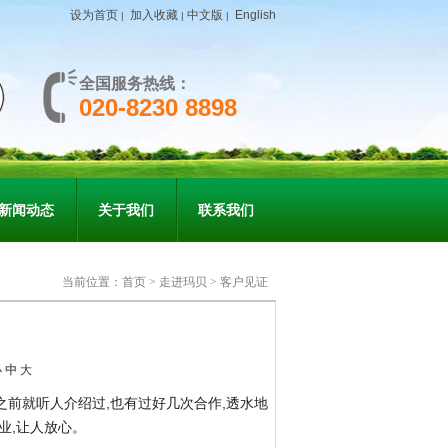
设为首页
加入收藏
中文版
English
|
|
|
全国服务热线：
020-8230 8898
新闻动态
关于我们
联系我们
当前位置：
首页
>
走进玛贝
>
客户见证
小
中
大
前就听人介绍过,也有过好几次合作,透水地
业,让人放心。