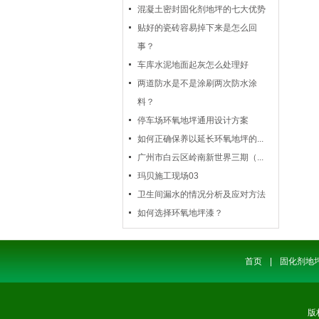
混凝土密封固化剂地坪的七大优势
贴好的瓷砖容易掉下来是怎么回
事？
车库水泥地面起灰怎么处理好
两道防水是不是涂刷两次防水涂
料？
停车场环氧地坪通用设计方案
如何正确保养以延长环氧地坪的...
广州市白云区岭南新世界三期（...
玛贝施工现场03
卫生间漏水的情况分析及应对方法
如何选择环氧地坪漆？
首页
|
固化剂地
版