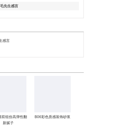
-毛先生感言
先生感言
墙双组份高弹性翻
B06彩色质感装饰砂浆
新腻子