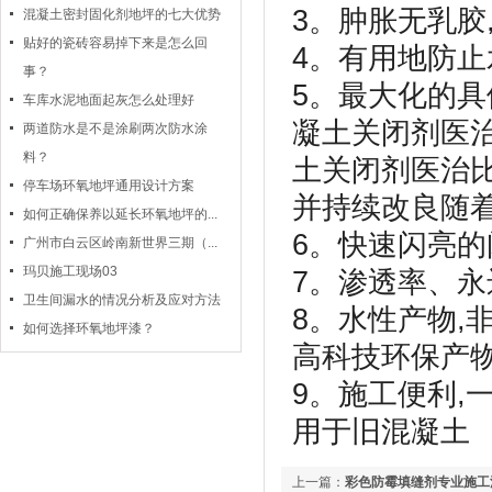
3。肿胀无乳胶
混凝土密封固化剂地坪的七大优势
贴好的瓷砖容易掉下来是怎么回
4。有用地防
事？
5。最大化的
车库水泥地面起灰怎么处理好
凝土关闭剂医治
两道防水是不是涂刷两次防水涂
料？
土关闭剂医治比
停车场环氧地坪通用设计方案
并持续改良随
如何正确保养以延长环氧地坪的...
6。快速闪亮
广州市白云区岭南新世界三期（...
玛贝施工现场03
7。渗透率、永
卫生间漏水的情况分析及应对方法
8。水性产物,
如何选择环氧地坪漆？
高科技环保产
9。施工便利,
用于旧混凝土
上一篇：
彩色防霉填缝剂专业施工