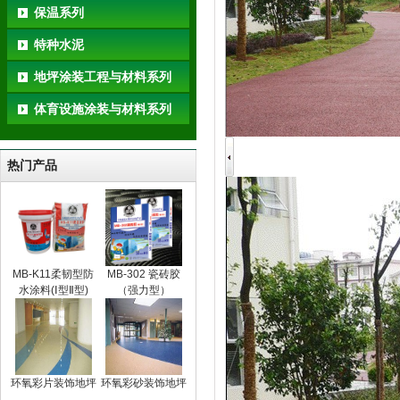
保温系列
特种水泥
地坪涂装工程与材料系列
体育设施涂装与材料系列
热门产品
MB-K11柔韧型防
MB-302 瓷砖胶
水涂料(Ⅰ型Ⅱ型)
（强力型）
环氧彩片装饰地坪
环氧彩砂装饰地坪