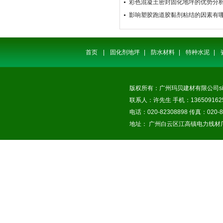
彩色混凝土密封固化地坪的优势分
影响塑胶跑道胶黏剂粘结的因素有
首页
|
固化剂地坪
|
防水材料
|
特种水泥
|
版权所有：广州玛贝建材有限公司
s
联系人：许先生 手机：1365091625
电话：020-82308898 传真：020-8
地址： 广州白云区江高镇电力线材